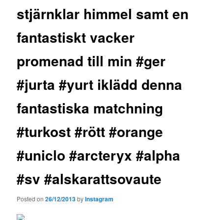
stjärnklar himmel samt en
fantastiskt vacker
promenad till min #ger
#jurta #yurt iklädd denna
fantastiska matchning
#turkost #rött #orange
#uniclo #arcteryx #alpha
#sv #alskarattsovaute
Posted on
26/12/2013
by
Instagram