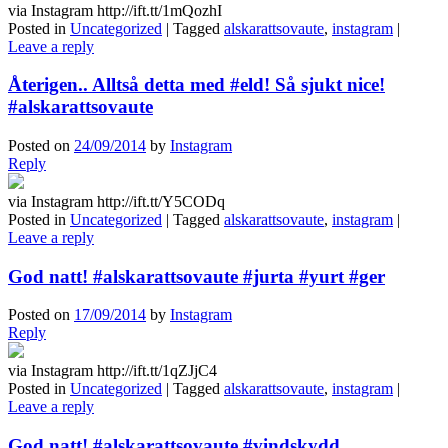
via Instagram http://ift.tt/1mQozhI
Posted in
Uncategorized
|
Tagged
alskarattsovaute
,
instagram
|
Leave a reply
Återigen.. Alltså detta med #eld! Så sjukt nice!
#alskarattsovaute
Posted on
24/09/2014
by
Instagram
Reply
via Instagram http://ift.tt/Y5CODq
Posted in
Uncategorized
|
Tagged
alskarattsovaute
,
instagram
|
Leave a reply
God natt! #alskarattsovaute #jurta #yurt #ger
Posted on
17/09/2014
by
Instagram
Reply
via Instagram http://ift.tt/1qZJjC4
Posted in
Uncategorized
|
Tagged
alskarattsovaute
,
instagram
|
Leave a reply
God natt! #alskarattsovaute #vindskydd