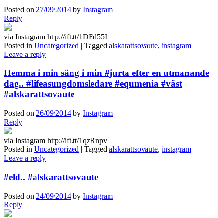
Posted on
27/09/2014
by
Instagram
Reply
via Instagram http://ift.tt/1DFd55I
Posted in
Uncategorized
|
Tagged
alskarattsovaute
,
instagram
|
Leave a reply
Hemma i min säng i min #jurta efter en utmanande
dag.. #lifeasungdomsledare #equmenia #väst
#alskarattsovaute
Posted on
26/09/2014
by
Instagram
Reply
via Instagram http://ift.tt/1qzRnpv
Posted in
Uncategorized
|
Tagged
alskarattsovaute
,
instagram
|
Leave a reply
#eld.. #alskarattsovaute
Posted on
24/09/2014
by
Instagram
Reply