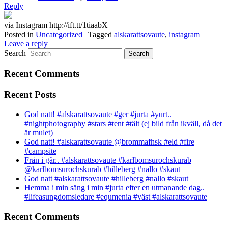
Reply
via Instagram http://ift.tt/1tiaabX
Posted in
Uncategorized
|
Tagged
alskarattsovaute
,
instagram
|
Leave a reply
Search
Recent Comments
Recent Posts
God natt! #alskarattsovaute #ger #jurta #yurt..
#nightphotography #stars #tent #tält (ej bild från ikväll, då det
är mulet)
God natt! #alskarattsovaute @brommafhsk #eld #fire
#campsite
Från i går.. #alskarattsovaute #karlbomsurochskurab
@karlbomsurochskurab #hilleberg #nallo #skaut
God natt #alskarattsovaute #hilleberg #nallo #skaut
Hemma i min säng i min #jurta efter en utmanande dag..
#lifeasungdomsledare #equmenia #väst #alskarattsovaute
Recent Comments