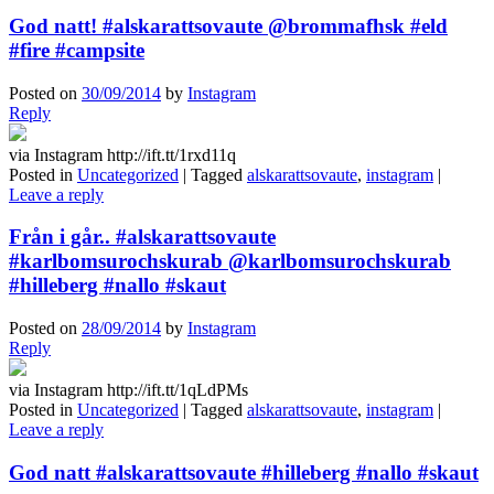
God natt! #alskarattsovaute @brommafhsk #eld
#fire #campsite
Posted on
30/09/2014
by
Instagram
Reply
via Instagram http://ift.tt/1rxd11q
Posted in
Uncategorized
|
Tagged
alskarattsovaute
,
instagram
|
Leave a reply
Från i går.. #alskarattsovaute
#karlbomsurochskurab @karlbomsurochskurab
#hilleberg #nallo #skaut
Posted on
28/09/2014
by
Instagram
Reply
via Instagram http://ift.tt/1qLdPMs
Posted in
Uncategorized
|
Tagged
alskarattsovaute
,
instagram
|
Leave a reply
God natt #alskarattsovaute #hilleberg #nallo #skaut