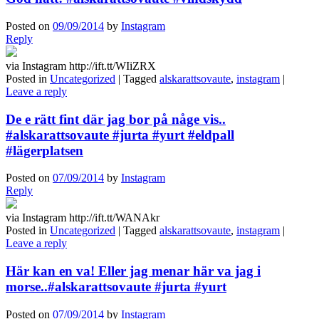
Posted on
09/09/2014
by
Instagram
Reply
via Instagram http://ift.tt/WIiZRX
Posted in
Uncategorized
|
Tagged
alskarattsovaute
,
instagram
|
Leave a reply
De e rätt fint där jag bor på någe vis..
#alskarattsovaute #jurta #yurt #eldpall
#lägerplatsen
Posted on
07/09/2014
by
Instagram
Reply
via Instagram http://ift.tt/WANAkr
Posted in
Uncategorized
|
Tagged
alskarattsovaute
,
instagram
|
Leave a reply
Här kan en va! Eller jag menar här va jag i
morse..#alskarattsovaute #jurta #yurt
Posted on
07/09/2014
by
Instagram