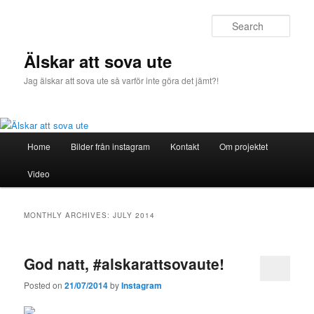
Sear
Älskar att sova ute
Jag älskar att sova ute så varför inte göra det jämt?!
Main
Home
Bilder från instagram
Kontakt
Om projektet
Skip
Skip
menu
Video
to
to
primary
secondary
MONTHLY ARCHIVES:
JULY 2014
content
content
God natt, #alskarattsovaute!
Posted on
21/07/2014
by
Instagram