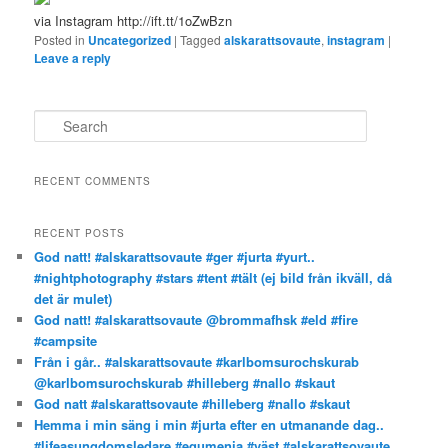
via Instagram http://ift.tt/1oZwBzn
Posted in
Uncategorized
|
Tagged
alskarattsovaute
,
instagram
|
Leave a reply
S
e
a
r
RECENT COMMENTS
c
h
RECENT POSTS
God natt! #alskarattsovaute #ger #jurta #yurt..
#nightphotography #stars #tent #tält (ej bild från ikväll, då
det är mulet)
God natt! #alskarattsovaute @brommafhsk #eld #fire
#campsite
Från i går.. #alskarattsovaute #karlbomsurochskurab
@karlbomsurochskurab #hilleberg #nallo #skaut
God natt #alskarattsovaute #hilleberg #nallo #skaut
Hemma i min säng i min #jurta efter en utmanande dag..
#lifeasungdomsledare #equmenia #väst #alskarattsovaute