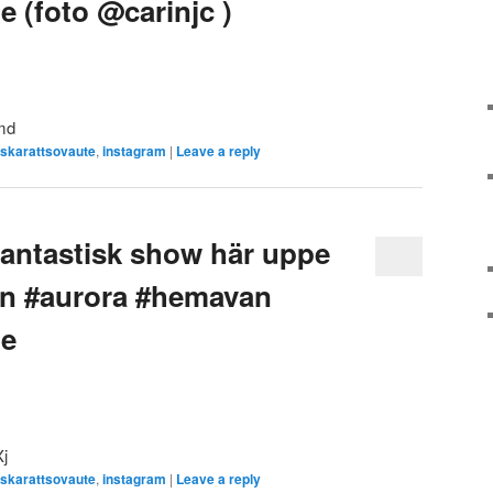
e (foto @carinjc )
omd
lskarattsovaute
,
instagram
|
Leave a reply
fantastisk show här uppe
en #aurora #hemavan
te
Xj
lskarattsovaute
,
instagram
|
Leave a reply