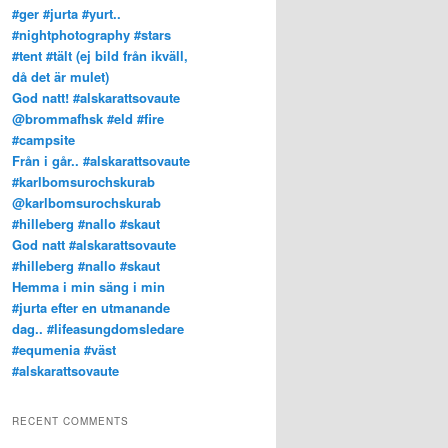
#ger #jurta #yurt..
#nightphotography #stars
#tent #tält (ej bild från ikväll,
då det är mulet)
God natt! #alskarattsovaute
@brommafhsk #eld #fire
#campsite
Från i går.. #alskarattsovaute
#karlbomsurochskurab
@karlbomsurochskurab
#hilleberg #nallo #skaut
God natt #alskarattsovaute
#hilleberg #nallo #skaut
Hemma i min säng i min
#jurta efter en utmanande
dag.. #lifeasungdomsledare
#equmenia #väst
#alskarattsovaute
RECENT COMMENTS