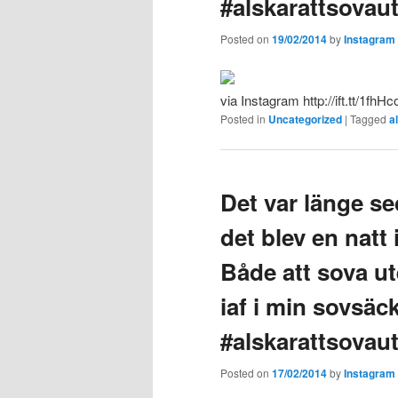
#alskarattsovau
Posted on
19/02/2014
by
Instagram
via Instagram http://ift.tt/1fhHc
Posted in
Uncategorized
|
Tagged
a
Det var länge se
det blev en natt
Både att sova ut
iaf i min sovsäck
#alskarattsovaut
Posted on
17/02/2014
by
Instagram