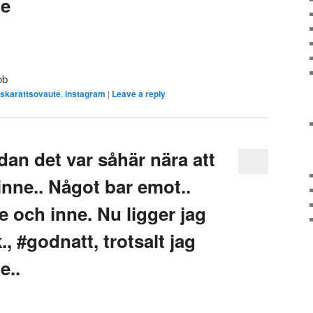
te
ob
lskarattsovaute
,
instagram
|
Leave a reply
dan det var såhär nära att
 inne.. Något bar emot..
e och inne. Nu ligger jag
., #godnatt, trotsalt jag
e..