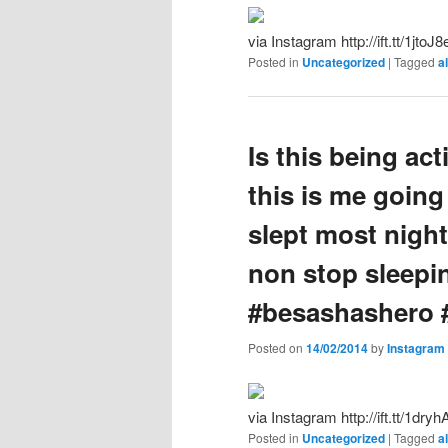
via Instagram http://ift.tt/1jtoJ8
Posted in
Uncategorized
|
Tagged
a
Is this being act
this is me going 
slept most nights
non stop sleepi
#besashashero #
Posted on
14/02/2014
by
Instagram
via Instagram http://ift.tt/1dryh
Posted in
Uncategorized
|
Tagged
a