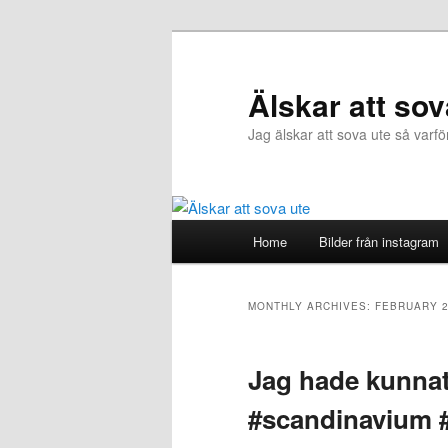
Älskar att sov
Jag älskar att sova ute så varfö
Main
Home
Bilder från instagram
Skip
Skip
menu
to
to
MONTHLY ARCHIVES:
FEBRUARY 
primary
secondary
Jag hade kunnat 
content
content
#scandinavium 