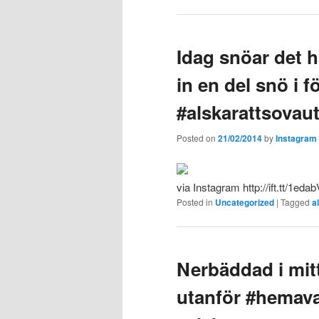
Idag snöar det h
in en del snö i fö
#alskarattsovau
Posted on
21/02/2014
by
Instagram
via Instagram http://ift.tt/1eda
Posted in
Uncategorized
|
Tagged
a
Nerbäddad i mitt
utanför #hemava