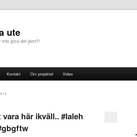
a ute
r inte göra det jämt?!
Kontakt
Om projektet
Video
2014
vara här ikväll.. #laleh
#gbgftw