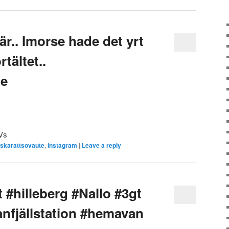
är.. Imorse hade det yrt
rtältet..
te
bVs
lskarattsovaute
,
instagram
|
Leave a reply
 #hilleberg #Nallo #3gt
nfjällstation #hemavan