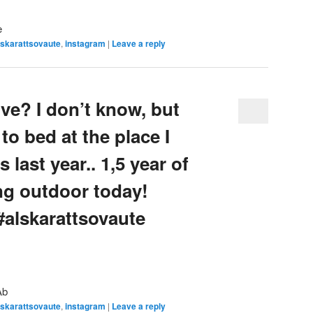
e
lskarattsovaute
,
instagram
|
Leave a reply
ive? I don’t know, but
to bed at the place I
 last year.. 1,5 year of
ng outdoor today!
alskarattsovaute
Ab
lskarattsovaute
,
instagram
|
Leave a reply