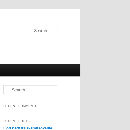
Search
S
e
a
r
RECENT COMMENTS
c
h
RECENT POSTS
God natt! #alskarattsovaute