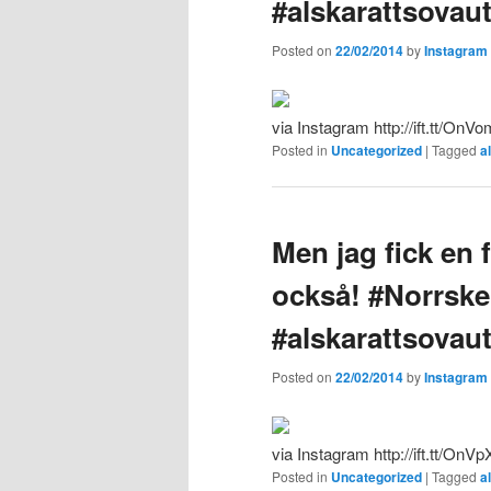
#alskarattsovaut
Posted on
22/02/2014
by
Instagram
via Instagram http://ift.tt/OnV
Posted in
Uncategorized
|
Tagged
a
Men jag fick en 
också! #Norrsk
#alskarattsovau
Posted on
22/02/2014
by
Instagram
via Instagram http://ift.tt/OnVp
Posted in
Uncategorized
|
Tagged
a